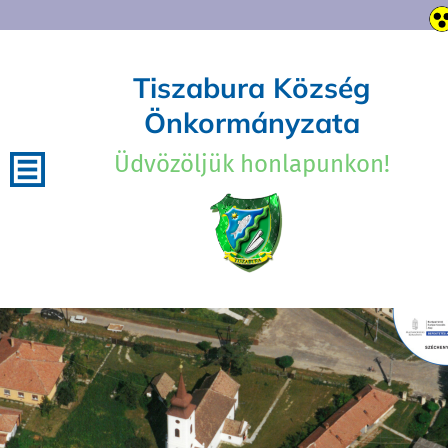
Tiszabura Község
Önkormányzata
Üdvözöljük honlapunkon!