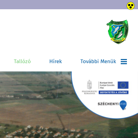
Tallózó
Hírek
További Menük
Választások
Tiszabura Hangja
Máltai
Szeretetszolgálat