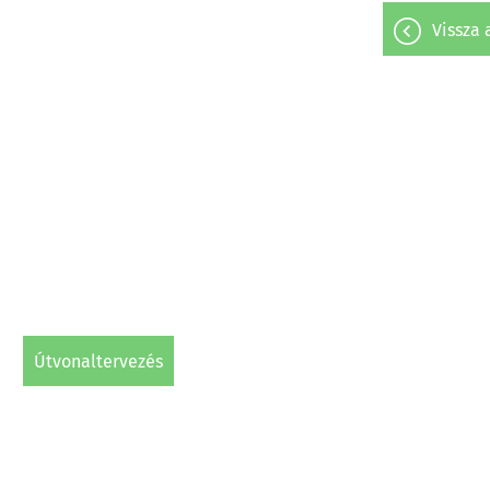
vissza
útvonaltervezés