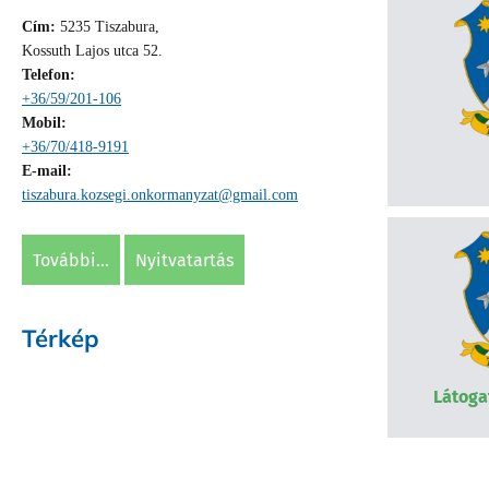
Cím:
5235 Tiszabura,
Kossuth Lajos utca 52.
Telefon:
+36/59/201-106
Mobil:
+36/70/418-9191
E-mail:
tiszabura.kozsegi.onkormanyzat@gmail.com
további...
nyitvatartás
Térkép
Látoga