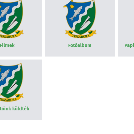
Filmek
Fotóalbum
Papí
tóink küldték