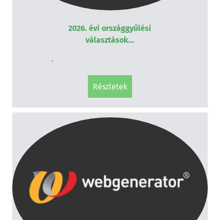
2026. évi országgyűlési
választások...
.
részletek