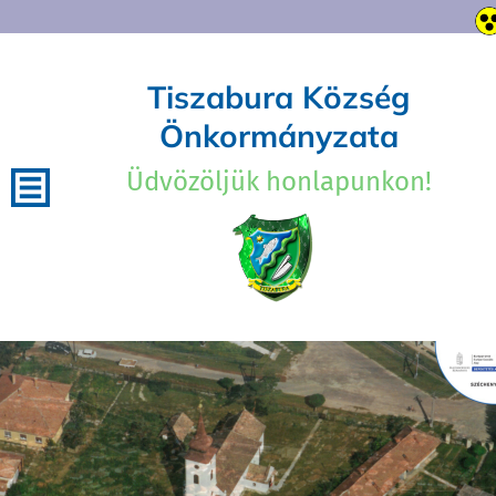
Tiszabura Község
Önkormányzata
Üdvözöljük honlapunkon!