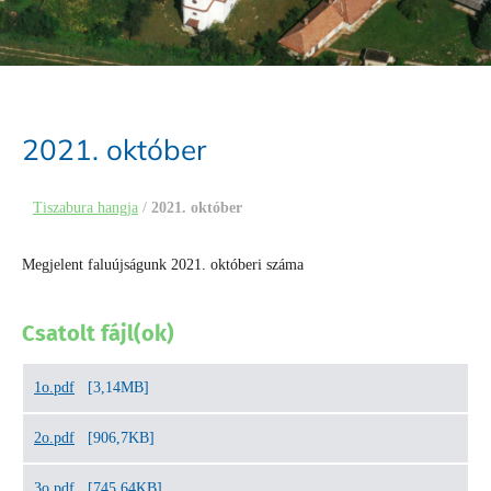
2021. október
Tiszabura hangja
/
2021. október
Megjelent faluújságunk 2021. októberi száma
Csatolt fájl(ok)
1o.pdf
[3,14MB]
2o.pdf
[906,7KB]
3o.pdf
[745,64KB]