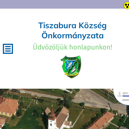
Tiszabura Község
Önkormányzata
Üdvözöljük honlapunkon!