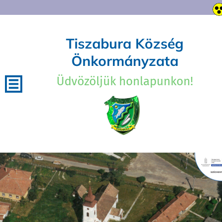
Tiszabura Község
Önkormányzata
Üdvözöljük honlapunkon!