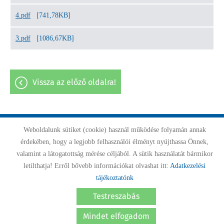
4.pdf
[741,78KB]
3.pdf
[1086,67KB]
vissza az előző oldalra!
Weboldalunk sütiket (cookie) használ működése folyamán annak
Oldal információk
Adatkezelési tájékoztató
Impresszum
érdekében, hogy a legjobb felhasználói élményt nyújthassa Önnek,
valamint a látogatottság mérése céljából. A sütik használatát bármikor
Sütik kezelése
Akadálymentesítési nyilatkozat
letilthatja! Erről bővebb információkat olvashat itt:
Adatkezelési
tájékoztatónk
© 2026 - Minden jog fenntartva
Testreszabás
Mindet elfogadom