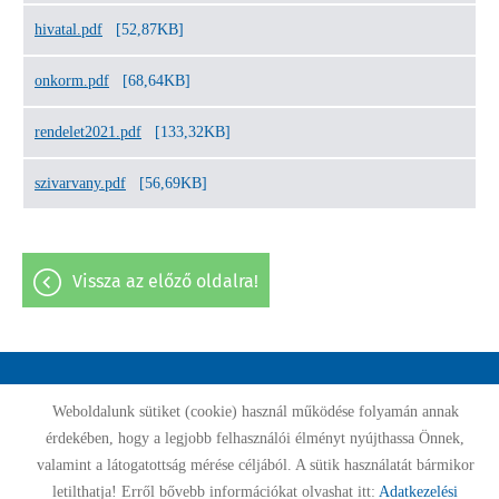
hivatal.pdf
[52,87KB]
onkorm.pdf
[68,64KB]
rendelet2021.pdf
[133,32KB]
szivarvany.pdf
[56,69KB]
vissza az előző oldalra!
Oldal információk
Adatkezelési tájékoztató
Impresszum
Weboldalunk sütiket (cookie) használ működése folyamán annak
érdekében, hogy a legjobb felhasználói élményt nyújthassa Önnek,
Sütik kezelése
Akadálymentesítési nyilatkozat
valamint a látogatottság mérése céljából. A sütik használatát bármikor
letilthatja! Erről bővebb információkat olvashat itt:
Adatkezelési
© 2026 - Minden jog fenntartva