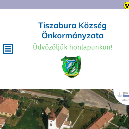
Tiszabura Község
Önkormányzata
Üdvözöljük honlapunkon!