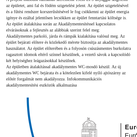
az épületet, ami fal és födém szigetelést jelent. Az épület szigetelésével
és a fűtési rendszer korszerűsítésével le fog csökkenni az épület energia
igénye és ezáltal jelentősen lecsökken az épület fenntartási költsége is.
Az épület átalakítása során az Akadálymentesítéssel kapcsolatos
elvárásoknak a fejlesztés az alábbiak szerint felel meg:
Akadálymentes parkoló, járda és rámpák kialakítása valósul meg. Az
épület bejárati előtere és közlekedő mérete biztosítja az akadálymentes
használatot. Az épület előterében és a folyosón csúszásmentes burkolatra
ragasztott idomok eltérő színnel készülnek, a vezető sávok a kapcsolódó
két helyiséghez leágazásokkal készülnek.
Az épületben átalakítással akadálymentes WC-mosdó készül. Az új
akadálymentes WC bejárata és a kötelezően kifelé nyíló ajtószárny az
előtér forgalmát nem akadályozza. Infokommunikációs
akadálymentesítési eszközök alkalmazása