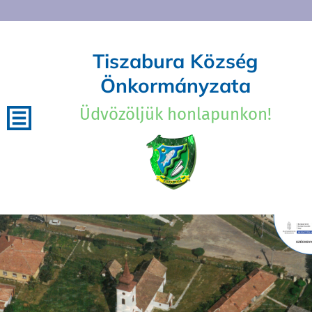
Tiszabura Község
Önkormányzata
Üdvözöljük honlapunkon!