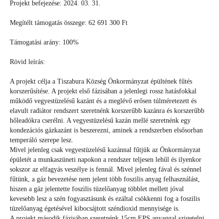
Projekt befejezése: 2024. 03. 31.
Megítélt támogatás összege: 62 691 300 Ft
Támogatási arány: 100%
Rövid leírás:
A projekt célja a Tiszabura Község Önkormányzat épültének fűtés
korszerűsítése. A projekt első fázisában a jelenlegi rossz hatásfokkal
működő vegyestüzelésű kazánt és a meglévő erősen túlméretezett és
elavult radiátor rendszert szeretnénk korszerűbb kazánra és korszerűbb
hőleadókra cserélni. A vegyestüzelésű kazán mellé szeretnénk egy
kondezációs gázkazánt is beszerezni, aminek a rendszerben elsősorban
temperáló szerepe lesz.
Mivel jelenleg csak vegyestüzelésű kazánnal fűtjük az Önkormányzat
épületét a munkaszüneti napokon a rendszer teljesen lehűl és ilyenkor
sokszor az elfagyás veszélye is fennál. Mivel jelenleg fával és szénnel
fűtünk, a gáz bevezetése nem jelent több foszilis anyag felhasználást,
hiszen a gáz jelentette foszilis tüzelőanyag többlet mellett jóval
kevesebb lesz a szén fogyasztásunk és ezáltal csökkenni fog a foszilis
tüzelőanyag égetésével kibocsájtott széndioxid mennyisége is.
A projekt második fázisában szeretnénk 15cm EPS anyaggal szigetelni