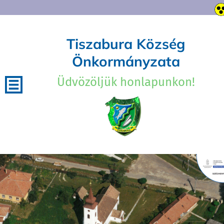
Tiszabura Község
Önkormányzata
Üdvözöljük honlapunkon!