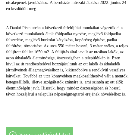
utcaképének javulásához. A beruházás műszaki átadása 2022. június 24-
én kezdődött meg.
A Dankó Pista utcán a következő útfelújítási munkákat végeztük el a
következő munkálatok által: földpadka nyesése, meglévő földpadka
felszedése, meglévő burkolat kátyúzása, kopóréteg építése, padka
feltöltése, tömörítése. Az utca 550 méter hosszú, 3 méter széles, a teljes
felújított felület 1650 m2. A felújítás által javult az utcában lakók, az
azon áthaladók életminősége, összességében a településkép is. Ezen
kívül az út rendbetételével hozzájárultunk az ott lakók és áthaladók
járműveinek állagmegóvásához is, kiküszöbölve a rendkívül veszélyes
kátyúkat. Továbbá az utca könnyebben megközelíthetővé vált a mentők,
betegszállítók, illetve szolgáltatók számára is, ami szintén az ott élők
életminőségén javít. Hisszük, hogy mindez összességében és hosszú
távon hozzájárul a település népességmegtartó erejének növeléséhez is.
vissza az előző oldalra!