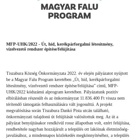
MFP-UHK/2022 - Út, híd, kerékpárforgalmi létesítmény,
vízelvezető rendszer építése/felújítása
Tiszabura Község Önkormányzata 2022. év elején pályázatot nyújtott
be a Magyar Falu Program keretében „Út, híd, kerékpárforgalmi
létesítmény, vízelvezető rendszer építése/felújítása” című, MFP-
UHK/2022 kódszámú alprogram keretében. Pályázatunk pozitív
elbírálásban részesült és az önkormányzat 11.836.400 Ft vissza nem
térítendő támogatás felhasználására vált jogosulttá. A projekt
megvalósítása során Tiszabura Dankó Pista utcán található,
önkormányzati tulajdonú út felújítását valósítottuk meg. Az út a
pályázat benyújtásakor rendkívül rossz állapotban volt, ezért felújítása,
rendbetétele nagyban hozzájárult a település ott lakóinak életminőség-
javulásához, a mindennapos közlekedés megkönnyítéséhez, a település