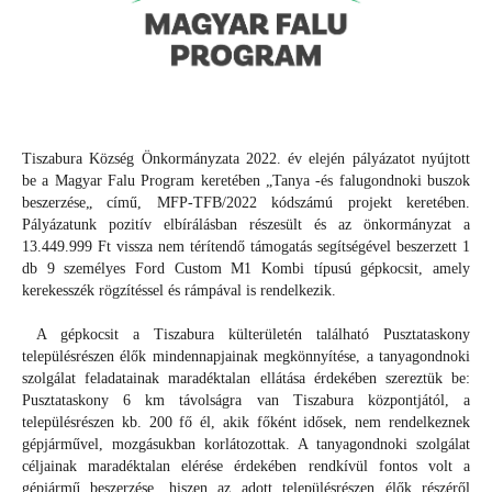
Tiszabura Község Önkormányzata 2022. év elején pályázatot nyújtott
be a Magyar Falu Program keretében „Tanya -és falugondnoki buszok
beszerzése„ című, MFP-TFB/2022 kódszámú projekt keretében.
Pályázatunk pozitív elbírálásban részesült és az önkormányzat a
13.449.999 Ft vissza nem térítendő támogatás segítségével beszerzett 1
db 9 személyes Ford Custom M1 Kombi típusú gépkocsit, amely
kerekesszék rögzítéssel és rámpával is rendelkezik.
A gépkocsit a Tiszabura külterületén található Pusztataskony
településrészen élők mindennapjainak megkönnyítése, a tanyagondnoki
szolgálat feladatainak maradéktalan ellátása érdekében szereztük be:
Pusztataskony 6 km távolságra van Tiszabura központjától, a
településrészen kb. 200 fő él, akik főként idősek, nem rendelkeznek
gépjárművel, mozgásukban korlátozottak. A tanyagondnoki szolgálat
céljainak maradéktalan elérése érdekében rendkívül fontos volt a
gépjármű beszerzése, hiszen az adott településrészen élők részéről