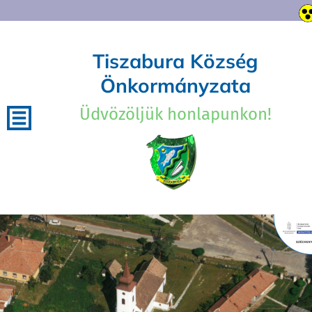
Tiszabura Község
Önkormányzata
Üdvözöljük honlapunkon!