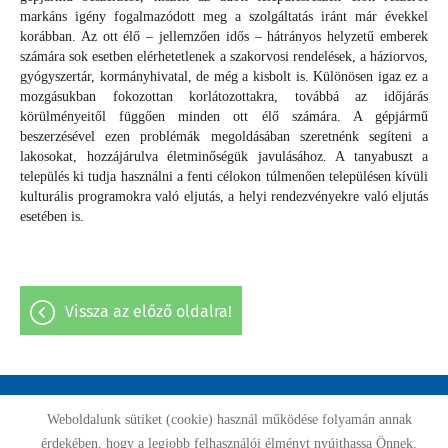
markáns igény fogalmazódott meg a szolgáltatás iránt már évekkel
korábban. Az ott élő – jellemzően idős – hátrányos helyzetű emberek
számára sok esetben elérhetetlenek a szakorvosi rendelések, a háziorvos,
gyógyszertár, kormányhivatal, de még a kisbolt is. Különösen igaz ez a
mozgásukban fokozottan korlátozottakra, továbbá az időjárás
körülményeitől függően minden ott élő számára. A gépjármű
beszerzésével ezen problémák megoldásában szeretnénk segíteni a
lakosokat, hozzájárulva életminőségük javulásához. A tanyabuszt a
település ki tudja használni a fenti célokon túlmenően településen kívüli
kulturális programokra való eljutás, a helyi rendezvényekre való eljutás
esetében is.
vissza az előző oldalra!
Weboldalunk sütiket (cookie) használ működése folyamán annak
Oldal információk
Adatkezelési tájékoztató
Impresszum
érdekében, hogy a legjobb felhasználói élményt nyújthassa Önnek,