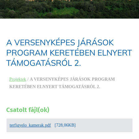
A VERSENYKÉPES JÁRÁSOK
PROGRAM KERETÉBEN ELNYERT
TÁMOGATÁSRÓL 2.
Projektek
/
A VERSENYKÉPES JÁRÁSOK PROGRAM
KERETÉBEN ELNYERT TÁMOGATÁSRÓL 2.
Csatolt fájl(ok)
terfigyelo_kamerak.pdf
[728,06KB]