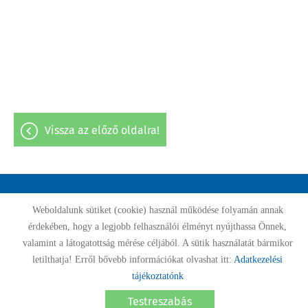
vissza az előző oldalra!
Oldal információk
Adatkezelési tájékoztató
Impresszum
Weboldalunk sütiket (cookie) használ működése folyamán annak
érdekében, hogy a legjobb felhasználói élményt nyújthassa Önnek,
Sütik kezelése
Akadálymentesítési nyilatkozat
valamint a látogatottság mérése céljából. A sütik használatát bármikor
letilthatja! Erről bővebb információkat olvashat itt:
Adatkezelési
© 2026 - Minden jog fenntartva
tájékoztatónk
Testreszabás