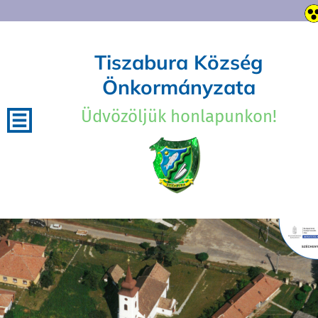
Tiszabura Község
Önkormányzata
Üdvözöljük honlapunkon!