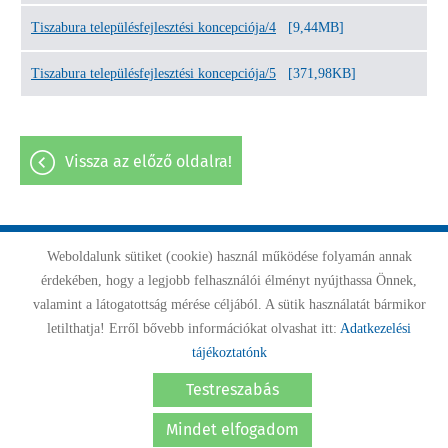
Tiszabura településfejlesztési koncepciója/4
[9,44MB]
Tiszabura településfejlesztési koncepciója/5
[371,98KB]
vissza az előző oldalra!
Weboldalunk sütiket (cookie) használ működése folyamán annak
Oldal információk
Adatkezelési tájékoztató
Impresszum
érdekében, hogy a legjobb felhasználói élményt nyújthassa Önnek,
valamint a látogatottság mérése céljából. A sütik használatát bármikor
Sütik kezelése
Akadálymentesítési nyilatkozat
letilthatja! Erről bővebb információkat olvashat itt:
Adatkezelési
tájékoztatónk
© 2026 - Minden jog fenntartva
Testreszabás
Mindet elfogadom
KERESÉS AZ OLDAL TARTALMÁBAN