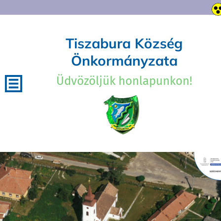
Tiszabura Község
Önkormányzata
Üdvözöljük honlapunkon!