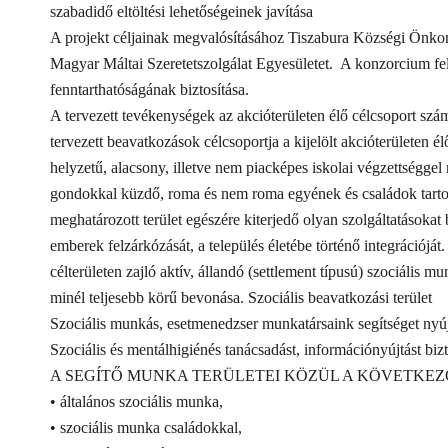
szabadidő eltöltési lehetőségeinek javítása
A projekt céljainak megvalósításához Tiszabura Községi Önkor
Magyar Máltai Szeretetszolgálat Egyesületet. A konzorcium fel
fenntarthatóságának biztosítása.
A tervezett tevékenységek az akcióterületen élő célcsoport sz
tervezett beavatkozások célcsoportja a kijelölt akcióterületen
helyzetű, alacsony, illetve nem piacképes iskolai végzettséggel
gondokkal küzdő, roma és nem roma egyének és családok tarto
meghatározott terület egészére kiterjedő olyan szolgáltatásokat 
emberek felzárkózását, a település életébe történő integrációját
célterületen zajló aktív, állandó (settlement típusú) szociális m
minél teljesebb körű bevonása. Szociális beavatkozási terület
Szociális munkás, esetmenedzser munkatársaink segítséget nyúj
Szociális és mentálhigiénés tanácsadást, információnyújtást bizt
A SEGÍTŐ MUNKA TERÜLETEI KÖZÜL A KÖVETKE
• általános szociális munka,
• szociális munka családokkal,