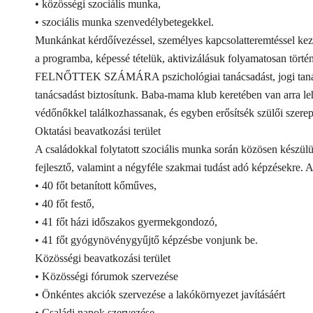
• közösségi szociális munka,
• szociális munka szenvedélybetegekkel.
Munkánkat kérdőívezéssel, személyes kapcsolatteremtéssel kez
a programba, képessé tételük, aktivizálásuk folyamatosan történ
FELNŐTTEK SZÁMÁRA pszichológiai tanácsadást, jogi tanácsa
tanácsadást biztosítunk. Baba-mama klub keretében van arra l
védőnőkkel találkozhassanak, és egyben erősítsék szülői szerep
Oktatási beavatkozási terület
A családokkal folytatott szociális munka során közösen készül
fejlesztő, valamint a négyféle szakmai tudást adó képzésekre. A
• 40 főt betanított kőműves,
• 40 főt festő,
• 41 főt házi időszakos gyermekgondozó,
• 41 főt gyógynövénygyűjtő képzésbe vonjunk be.
Közösségi beavatkozási terület
• Közösségi fórumok szervezése
• Önkéntes akciók szervezése a lakókörnyezet javításáért
• Családi napok szervezése