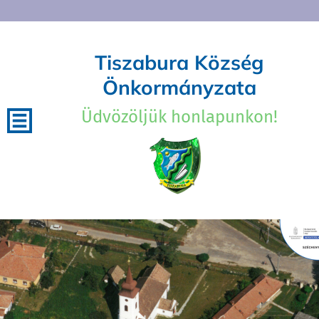
Tiszabura Község
Önkormányzata
Üdvözöljük honlapunkon!