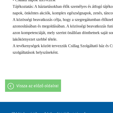
Tájékoztatás: A háztartásokban élők személyes és átfogó tájékoz
napok, önkéntes akciók, komplex egészségnapok, zenés, táncos
A közösségi beavatkozás célja, hogy a szegregátumban élőknek
azonosításában és megoldásában. A közösségi beavatkozás fun
azon kompetenciáját, mely szerint önállóan dönthetnek saját so
lakókörnyezet szebbé tétele.
A tevékenységek között tervezzük Csillag Szolgáltató ház és Csil
szolgáltatások helyszíneként.
vissza az előző oldalra!