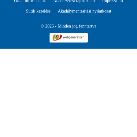
Oldal információk
Adatkezelési tájékoztató
Impresszum
Sütik kezelése
Akadálymentesítési nyilatkozat
© 2026 - Minden jog fenntartva