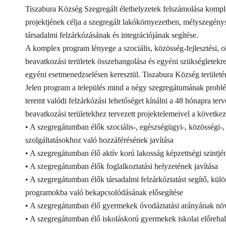
Tiszabura Község Szegregált élethelyzetek felszámolása komp
projektjének célja a szegregált lakókörnyezetben, mélyszegén
társadalmi felzárkózásának és integrációjának segítése.
A komplex program lényege a szociális, közösség-fejlesztési, ok
beavatkozási területek összehangolása és egyéni szükségletekre
egyéni esetmenedzselésen keresztül. Tiszabura Község területé
Jelen program a település mind a négy szegregátumának problé
teremt valódi felzárkózási lehetőséget kínálni a 48 hónapra ter
beavatkozási területekhez tervezett projektelemeivel a következ
• A szegregátumban élők szociális-, egészségügyi-, közösségi-, 
szolgáltatásokhoz való hozzáférésének javítása
• A szegregátumban élő aktív korú lakosság képzettségi szintjén
• A szegregátumban élők foglalkoztatási helyzetének javítása
• A szegregátumban élők társadalmi felzárkóztatást segítő, külön
programokba való bekapcsolódásának elősegítése
• A szegregátumban élő gyermekek óvodáztatási arányának nö
• A szegregátumban élő iskoláskorú gyermekek iskolai előreha